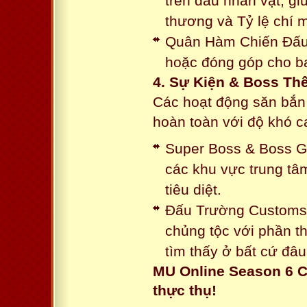
trên đầu nhân vật, gi
thương và Tỷ lệ chí 
Quân Hàm Chiến Đấu:
hoặc đóng góp cho ba
4. Sự Kiện & Boss Thế
Các hoạt động săn bắn 
hoàn toàn với độ khó 
Super Boss & Boss Gui
các khu vực trung tâ
tiêu diệt.
Đấu Trường Customs: 
chủng tộc với phần t
tìm thấy ở bất cứ đâu
MU Online Season 6 C
thực thụ!