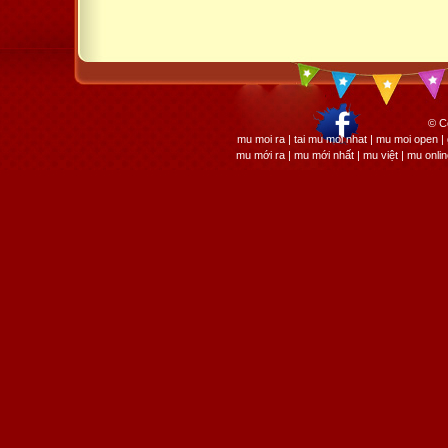
© C
mu moi ra | tai mu moi nhat | mu moi open
mu mới ra | mu mới nhất | mu việt | mu onli