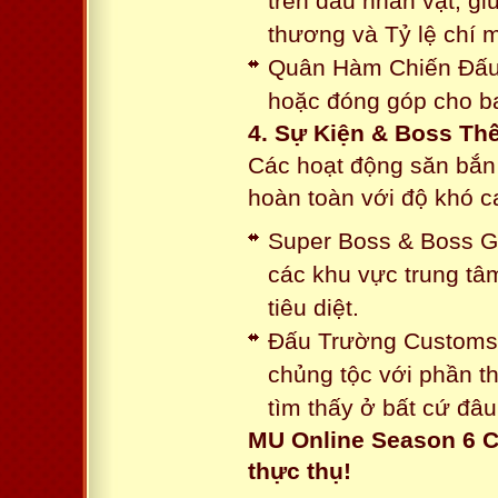
trên đầu nhân vật, gi
thương và Tỷ lệ chí 
Quân Hàm Chiến Đấu:
hoặc đóng góp cho ba
4. Sự Kiện & Boss Thế
Các hoạt động săn bắn 
hoàn toàn với độ khó 
Super Boss & Boss Gui
các khu vực trung tâ
tiêu diệt.
Đấu Trường Customs: 
chủng tộc với phần t
tìm thấy ở bất cứ đâu
MU Online Season 6 C
thực thụ!