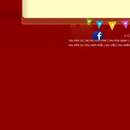
© C
mu moi ra | tai mu moi nhat | mu moi open
mu mới ra | mu mới nhất | mu việt | mu onli