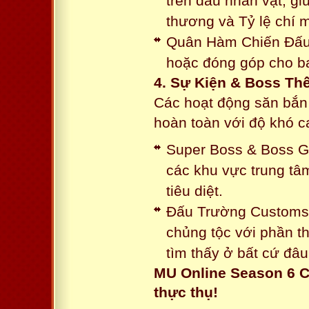
trên đầu nhân vật, gi
thương và Tỷ lệ chí 
Quân Hàm Chiến Đấu:
hoặc đóng góp cho ba
4. Sự Kiện & Boss Thế
Các hoạt động săn bắn 
hoàn toàn với độ khó 
Super Boss & Boss Gui
các khu vực trung tâ
tiêu diệt.
Đấu Trường Customs: 
chủng tộc với phần t
tìm thấy ở bất cứ đâu
MU Online Season 6 C
thực thụ!