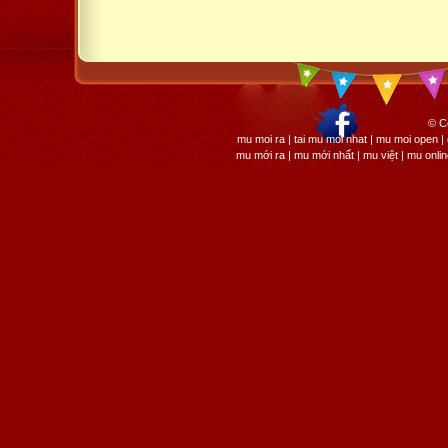
© C
mu moi ra | tai mu moi nhat | mu moi open
mu mới ra | mu mới nhất | mu việt | mu onli