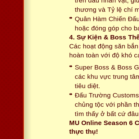
trên đầu nhân vật, gi
thương và Tỷ lệ chí 
Quân Hàm Chiến Đấu:
hoặc đóng góp cho ba
4. Sự Kiện & Boss Thế
Các hoạt động săn bắn 
hoàn toàn với độ khó 
Super Boss & Boss Gui
các khu vực trung tâ
tiêu diệt.
Đấu Trường Customs: 
chủng tộc với phần t
tìm thấy ở bất cứ đâu
MU Online Season 6 C
thực thụ!