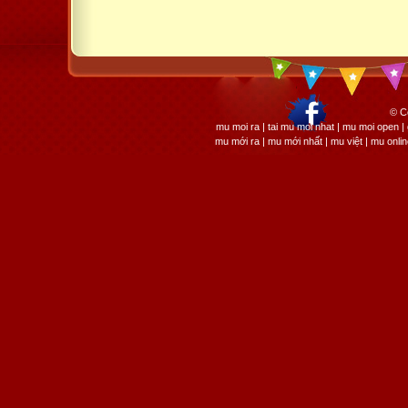
© C
mu moi ra | tai mu moi nhat | mu moi open
mu mới ra | mu mới nhất | mu việt | mu onli