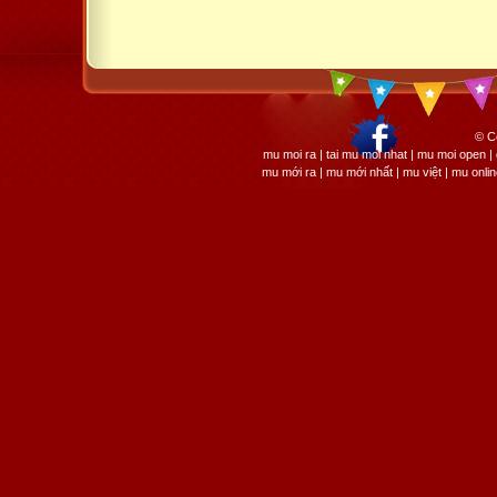
© C
mu moi ra | tai mu moi nhat | mu moi open
mu mới ra | mu mới nhất | mu việt | mu onli