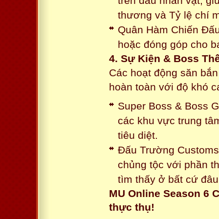
trên đầu nhân vật, gi
thương và Tỷ lệ chí 
Quân Hàm Chiến Đấu:
hoặc đóng góp cho ba
4. Sự Kiện & Boss Thế
Các hoạt động săn bắn 
hoàn toàn với độ khó 
Super Boss & Boss Gui
các khu vực trung tâ
tiêu diệt.
Đấu Trường Customs: 
chủng tộc với phần t
tìm thấy ở bất cứ đâu
MU Online Season 6 C
thực thụ!